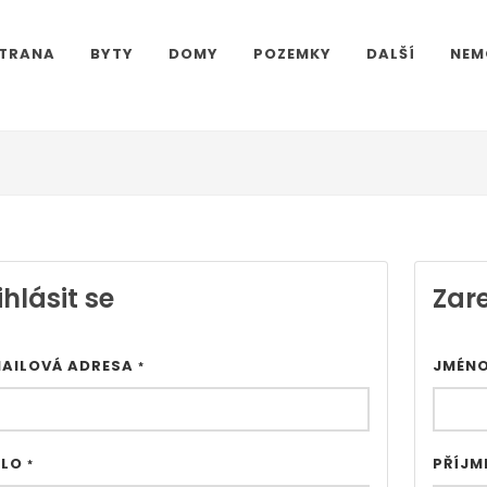
STRANA
BYTY
DOMY
POZEMKY
DALŠÍ
NEM
E
ihlásit se
Zare
MAILOVÁ ADRESA
JMÉN
*
SLO
PŘÍJM
*