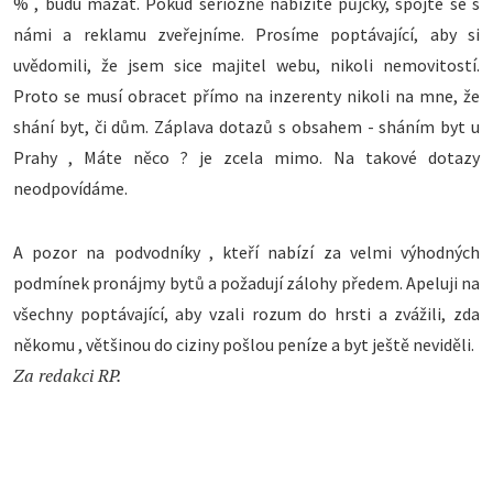
% , budu mazat. Pokud seriózně nabízíte půjčky, spojte se s
námi a reklamu zveřejníme. Prosíme poptávající, aby si
uvědomili, že jsem sice majitel webu, nikoli nemovitostí.
Proto se musí obracet přímo na inzerenty nikoli na mne, že
shání byt, či dům. Záplava dotazů s obsahem - sháním byt u
Prahy , Máte něco ? je zcela mimo. Na takové dotazy
neodpovídáme.
A pozor na podvodníky , kteří nabízí za velmi výhodných
podmínek pronájmy bytů a požadují zálohy předem. Apeluji na
všechny poptávající, aby vzali rozum do hrsti a zvážili, zda
někomu , většinou do ciziny pošlou peníze a byt ještě neviděli.
Za redakci RP.