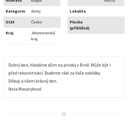
inzerátu
koupě
město
Kategorie
domy
Lokalita
Stát
Česko
Plocha
(přibližná)
Kraj
Jihomoravský
kraj
Dobrý den, hledáme dům na prodej v Brně. Může být i
před rekonstrukcí. Budeme rádi za Vaše nabídky.
Děkuji a všem krásný den.
Nela Masaryková