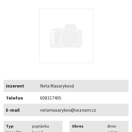
Inzerent
Nela Masaryková
Telefon
608317405
E-mail
nelamasarykov@seznam.cz
Typ
poptávka
Okres
Brno-