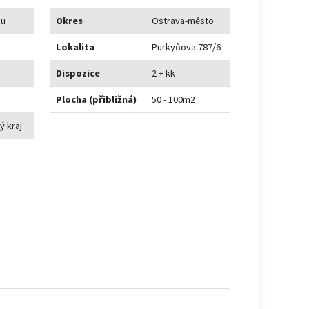
mu
Okres
Ostrava-město
Lokalita
Purkyňova 787/6
Dispozice
2 + kk
Plocha (přibližná)
50 - 100m2
 kraj