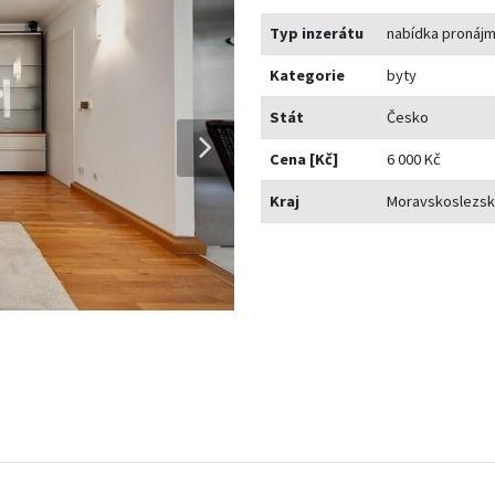
Typ inzerátu
nabídka pronáj
Kategorie
byty
Stát
Česko
Cena [Kč]
6 000 Kč
Kraj
Moravskoslezský