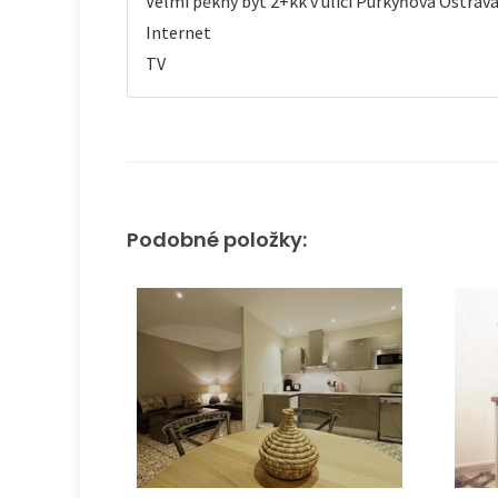
Velmi pěkný byt 2+kk v ulici Purkyňova Ostrava
Internet
TV
Podobné položky: