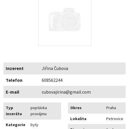
Inzerent
Jiřina Čubova
Telefon
608562244
E-mail
cubovajirina@gmail.com
Typ
poptávka
Okres
Praha
inzerátu
pronájmu
Lokalita
Petrovice
Kategorie
byty