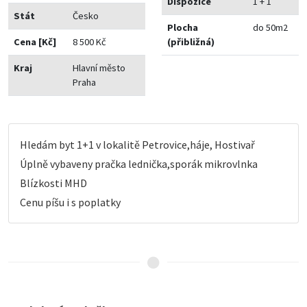
Dispozice
1 + 1
Stát
Česko
Plocha
do 50m2
Cena [Kč]
8 500 Kč
(přibližná)
Kraj
Hlavní město
Praha
Hledám byt 1+1 v lokalitě Petrovice,háje, Hostivař
Úplně vybaveny pračka lednička,sporák mikrovlnka
Blízkosti MHD
Cenu píšu i s poplatky