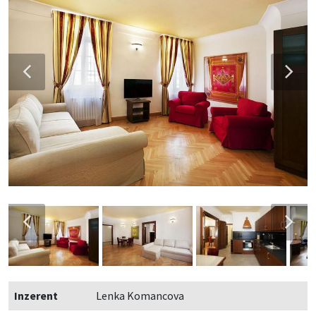
Inzerent
Lenka Komancova