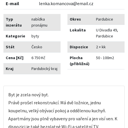
E-mail
lenka.komancova@email.cz
Typ
nabídka
Okres
Pardubice
inzerátu
pronájmu
Lokalita
U Divadla 49,
Kategorie
byty
Pardubice
Stát
Česko
Dispozice
2 + kk
Cena [Kč]
6 750 Kč
Plocha
50 - 100m2
(přibližná)
Kraj
Pardubický kraj
Byt je zcela nový byt.
Právě prošel rekonstrukcí. Má dvě ložnice, jednu
koupelnu, velký obývací pokoj a oddělenou kuchyň.
Apartmány jsou plně vybaveny pro vaření a jen visí ven. K
dispozici je také bezplatné Wi-Fi a satelitní TV.