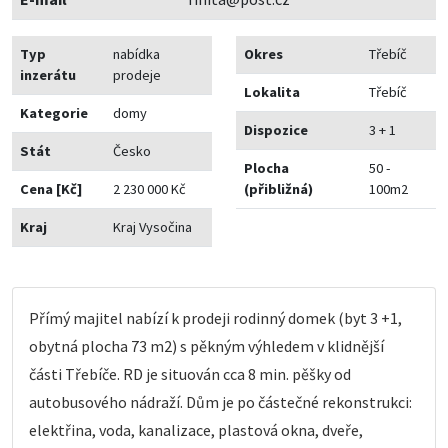
Typ
nabídka
Okres
Třebíč
inzerátu
prodeje
Lokalita
Třebíč
Kategorie
domy
Dispozice
3 + 1
Stát
Česko
Plocha
50 -
Cena [Kč]
2 230 000 Kč
(přibližná)
100m2
Kraj
Kraj Vysočina
Přímý majitel nabízí k prodeji rodinný domek (byt 3 +1,
obytná plocha 73 m2) s pěkným výhledem v klidnější
části Třebíče. RD je situován cca 8 min. pěšky od
autobusového nádraží. Dům je po částečné rekonstrukci:
elektřina, voda, kanalizace, plastová okna, dveře,