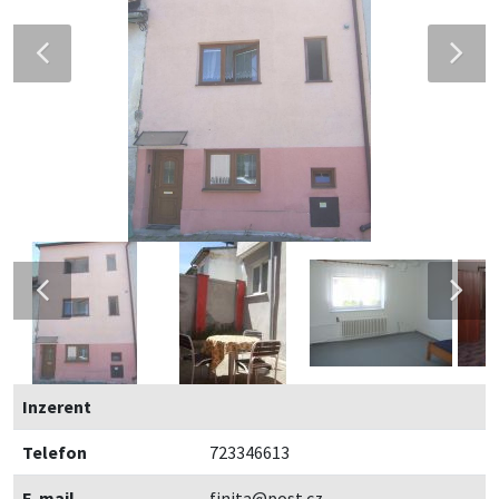
Inzerent
Telefon
723346613
E-mail
finita@post.cz