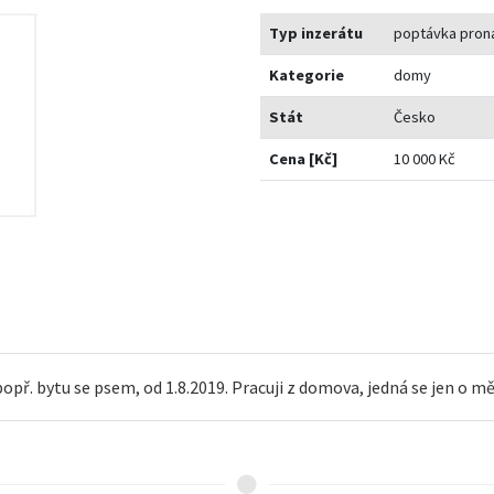
Typ inzerátu
poptávka pron
Kategorie
domy
Stát
Česko
Cena [Kč]
10 000 Kč
. bytu se psem, od 1.8.2019. Pracuji z domova, jedná se jen o m