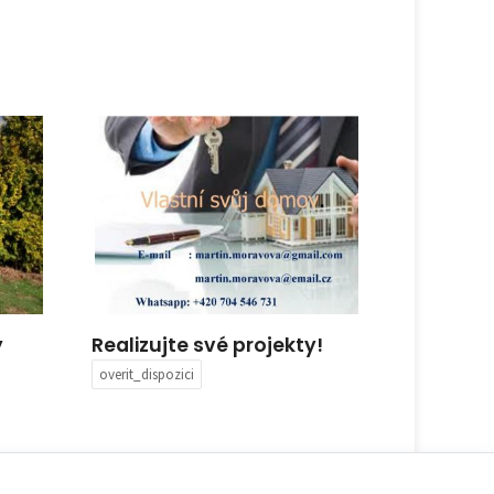
y
Realizujte své projekty!
Pronájem
Tyršova
overit_dispozici