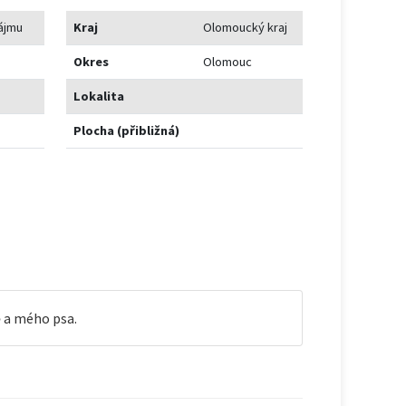
ájmu
Kraj
Olomoucký kraj
Okres
Olomouc
Lokalita
Plocha (přibližná)
ě a mého psa.