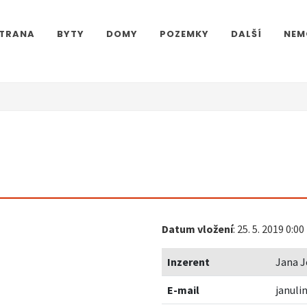
STRANA
BYTY
DOMY
POZEMKY
DALŠÍ
NEM
m
Datum vložení
: 25. 5. 2019 0:00
Inzerent
Jana J
E-mail
janul