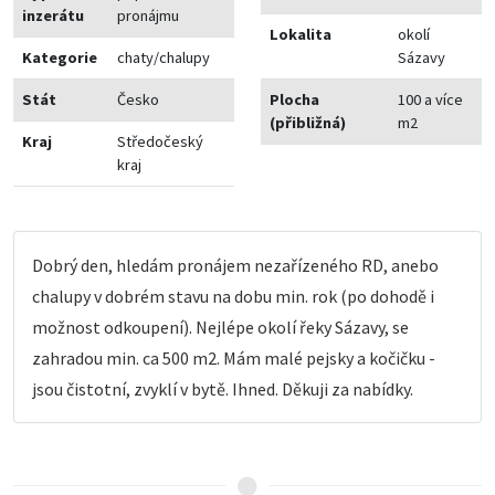
inzerátu
pronájmu
Lokalita
okolí
Kategorie
chaty/chalupy
Sázavy
Stát
Česko
Plocha
100 a více
(přibližná)
m2
Kraj
Středočeský
kraj
Dobrý den, hledám pronájem nezařízeného RD, anebo
chalupy v dobrém stavu na dobu min. rok (po dohodě i
možnost odkoupení). Nejlépe okolí řeky Sázavy, se
zahradou min. ca 500 m2. Mám malé pejsky a kočičku -
jsou čistotní, zvyklí v bytě. Ihned. Děkuji za nabídky.