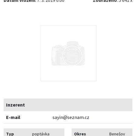
Datum vložení
: 7. 3. 2019 0:00
Zobrazeno
: 5 641 x
Inzerent
E-mail
sayin@seznam.cz
Typ
poptávka
Okres
Benešov