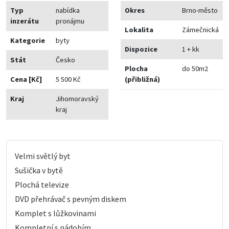
Typ
nabídka
Okres
Brno-město
inzerátu
pronájmu
Lokalita
Zámečnická
Kategorie
byty
Dispozice
1 + kk
Stát
Česko
Plocha
do 50m2
Cena [Kč]
5 500 Kč
(přibližná)
Kraj
Jihomoravský
kraj
Velmi světlý byt
Sušička v bytě
Plochá televize
DVD přehrávač s pevným diskem
Komplet s lůžkovinami
Kompletní s nádobím