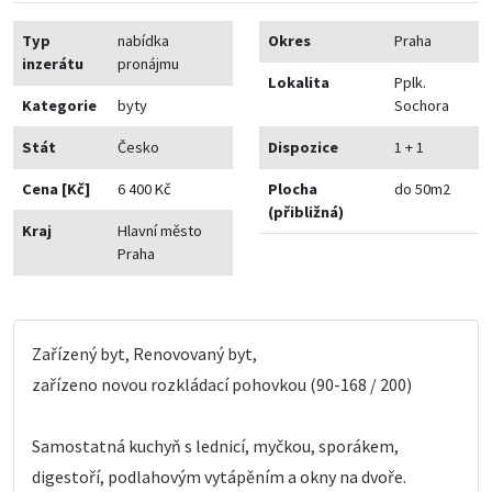
Typ
nabídka
Okres
Praha
inzerátu
pronájmu
Lokalita
Pplk.
Kategorie
byty
Sochora
Stát
Česko
Dispozice
1 + 1
Cena [Kč]
6 400 Kč
Plocha
do 50m2
(přibližná)
Kraj
Hlavní město
Praha
Zařízený byt, Renovovaný byt,
zařízeno novou rozkládací pohovkou (90-168 / 200)
Samostatná kuchyň s lednicí, myčkou, sporákem,
digestoří, podlahovým vytápěním a okny na dvoře.