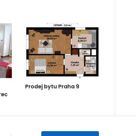
Prodej bytu Praha 9
Pronájem
rec
Novobra