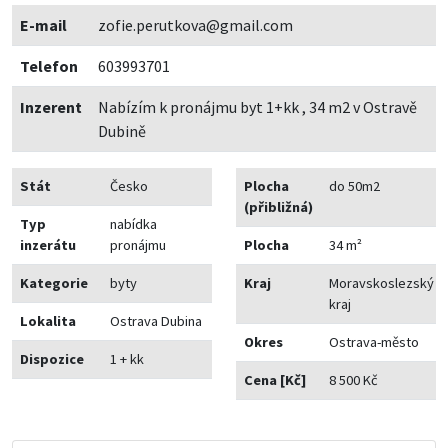
E-mail
zofie.perutkova@gmail.com
Telefon
603993701
Inzerent
Nabízím k pronájmu byt 1+kk , 34 m2 v Ostravě
Dubině
Stát
Česko
Plocha
do 50m2
(přibližná)
Typ
nabídka
inzerátu
pronájmu
Plocha
34 m²
Kategorie
byty
Kraj
Moravskoslezský
kraj
Lokalita
Ostrava Dubina
Okres
Ostrava-město
Dispozice
1 + kk
Cena [Kč]
8 500 Kč