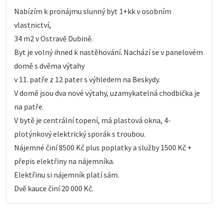
Nabízím k pronájmu slunný byt 1+kk v osobním
vlastnictví,
34 m2 v Ostravě Dubině.
Byt je volný ihned k nastěhování. Nachází se v panelovém
domě s dvěma výtahy
v 11. patře z 12 pater s výhledem na Beskydy.
V domě jsou dva nové výtahy, uzamykatelná chodbička je
na patře.
V bytě je centrální topení, má plastová okna, 4-
plotýnkový elektrický sporák s troubou.
Nájemné činí 8500 Kč plus poplatky a služby 1500 Kč +
přepis elektřiny na nájemníka.
Elektřinu si nájemník platí sám.
Dvě kauce činí 20 000 Kč.