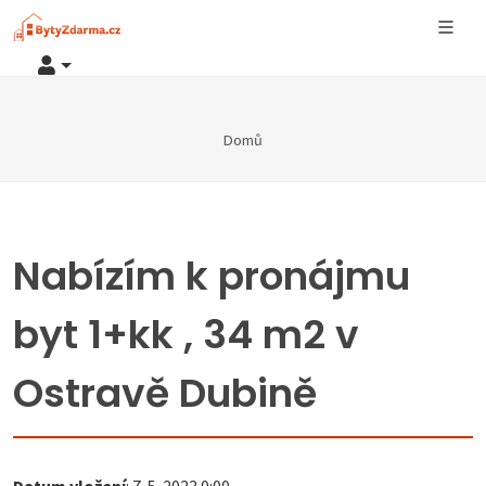
Domů
Nabízím k pronájmu
byt 1+kk , 34 m2 v
Ostravě Dubině