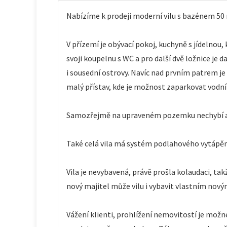
Nabízíme k prodeji moderní vilu s bazénem 50 m
V přízemí je obývací pokoj, kuchyně s jídelnou, 
svoji koupelnu s WC a pro další dvě ložnice je 
i sousední ostrovy. Navíc nad prvním patrem je
malý přístav, kde je možnost zaparkovat vodní
Samozřejmě na upraveném pozemku nechybí a
Také celá vila má systém podlahového vytápění
Vila je nevybavená, právě prošla kolaudaci, ta
nový majitel může vilu i vybavit vlastním nov
Vážení klienti, prohlížení nemovitostí je mož