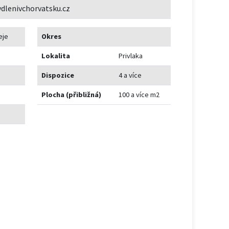
dlenivchorvatsku.cz
eje
Okres
Lokalita
Privlaka
Dispozice
4 a více
Plocha (přibližná)
100 a více m2