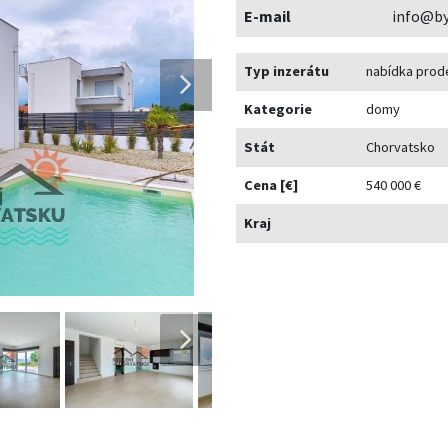
E-mail
info@by
Typ inzerátu
nabídka prod
Kategorie
domy
Stát
Chorvatsko
Cena [€]
540 000 €
Kraj