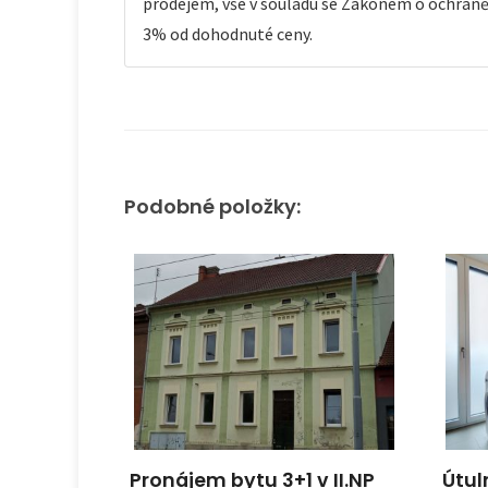
prodejem, vše v souladu se Zákonem o ochraně 
3% od dohodnuté ceny.
Podobné položky:
Pronájem bytu 3+1 v II.NP
Útul