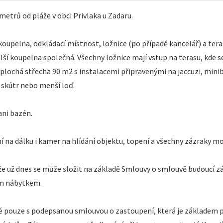
etrů od pláže v obci Privlaka u Zadaru.
koupelna, odkládací místnost, ložnice (po případě kancelář) a teras
další koupelna společná. Všechny ložnice mají vstup na terasu, kde 
 plochá střecha 90 m2 s instalacemi připravenými na jaccuzi, mini
 skútr nebo menší loď.
ni bazén.
 na dálku i kamer na hlídání objektu, topení a všechny zázraky mo
kže už dnes se může složit na základě Smlouvy o smlouvě budoucí z
ým nábytkem.
né pouze s podepsanou smlouvou o zastoupení, která je základem pr