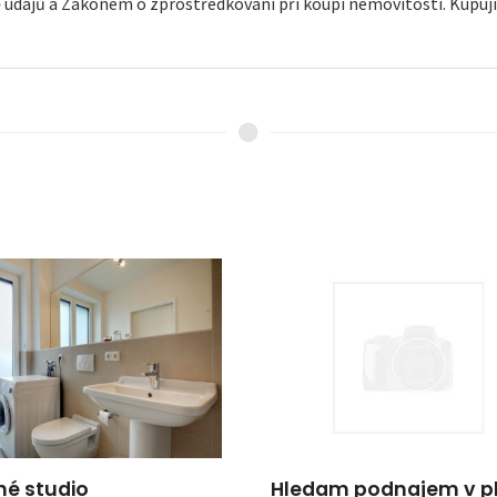
údajů a Zákonem o zprostředkování při koupi nemovitostí. Kupujíc
né studio
Hledam podnajem v pl