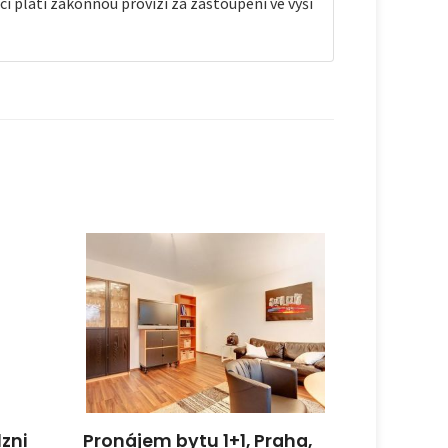
í platí zákonnou provizi za zastoupení ve výši
zni
Pronájem bytu 1+1, Praha,
Hledám 