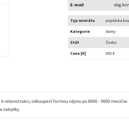
E-mail
dag.ko
Typ inzerátu
poptávka ko
Kategorie
domy
Stát
Česko
Cena [€]
692 €
rekonstrukci, odkoupení formou nájmu po 8000 - 9000 mesične. Lo
a nabydky.