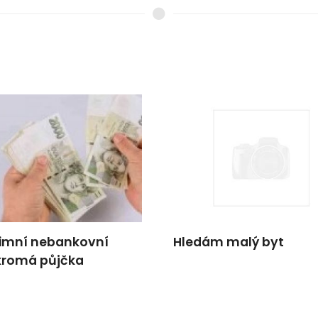
timní nebankovní
Hledám malý byt
kromá půjčka