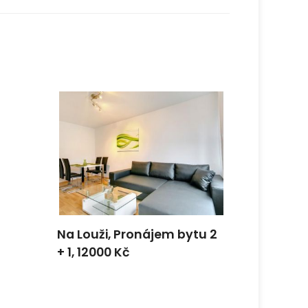
Na Louži, Pronájem bytu 2
Senior v
+ 1, 12000 Kč
podnáje