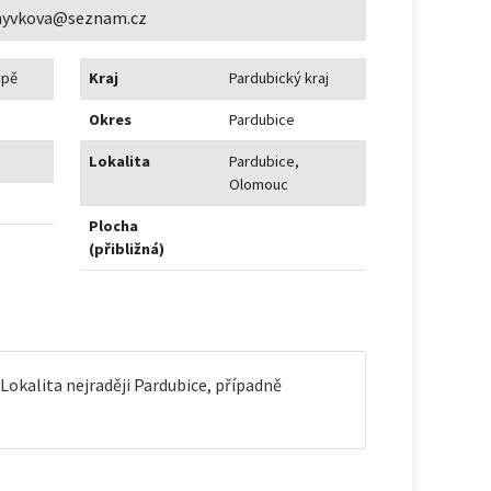
nyvkova@seznam.cz
upě
Kraj
Pardubický kraj
Okres
Pardubice
Lokalita
Pardubice,
Olomouc
Plocha
(přibližná)
kalita nejraději Pardubice, případně