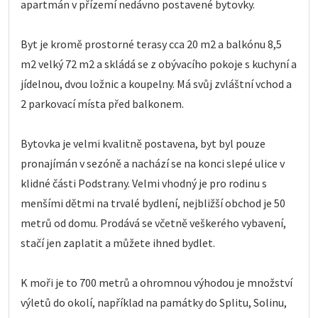
apartmán v přízemí nedávno postavené bytovky.
Byt je kromě prostorné terasy cca 20 m2 a balkónu 8,5
m2 velký 72 m2 a skládá se z obývacího pokoje s kuchyní a
jídelnou, dvou ložnic a koupelny. Má svůj zvláštní vchod a
2 parkovací místa před balkonem.
Bytovka je velmi kvalitně postavena, byt byl pouze
pronajímán v sezóně a nachází se na konci slepé ulice v
klidné části Podstrany. Velmi vhodný je pro rodinu s
menšími dětmi na trvalé bydlení, nejbližší obchod je 50
metrů od domu. Prodává se včetně veškerého vybavení,
stačí jen zaplatit a můžete ihned bydlet.
K moři je to 700 metrů a ohromnou výhodou je množství
výletů do okolí, například na památky do Splitu, Solinu,