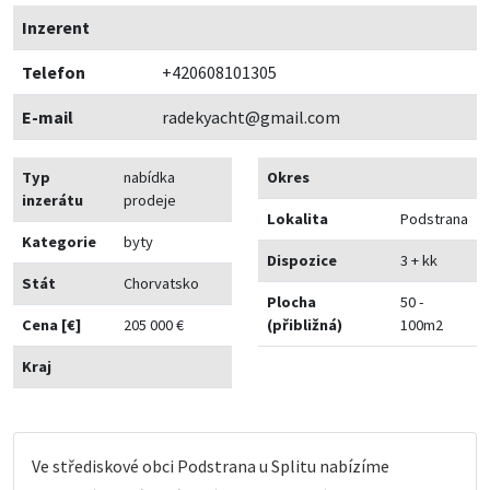
Inzerent
Telefon
+420608101305
E-mail
radekyacht@gmail.com
Typ
nabídka
Okres
inzerátu
prodeje
Lokalita
Podstrana
Kategorie
byty
Dispozice
3 + kk
Stát
Chorvatsko
Plocha
50 -
Cena [€]
205 000 €
(přibližná)
100m2
Kraj
Ve střediskové obci Podstrana u Splitu nabízíme