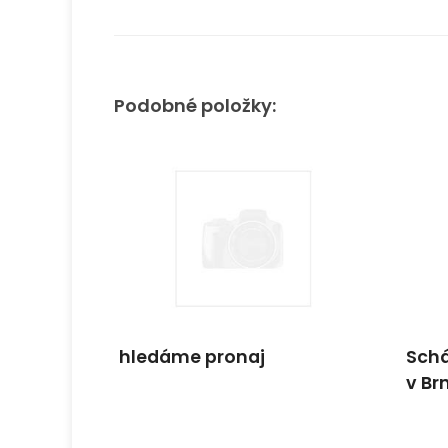
Podobné položky:
hledáme pronaj
Schá
v Br