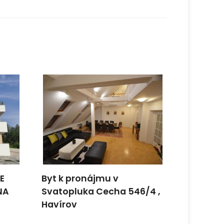
E
Byt k pronájmu v
Hledám
NA
Svatopluka Cecha 546/4 ,
Havírov