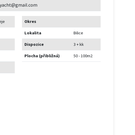
kyacht@gmail.com
eje
Okres
Lokalita
Bilice
Dispozice
3 + kk
Plocha (přibližná)
50 - 100m2