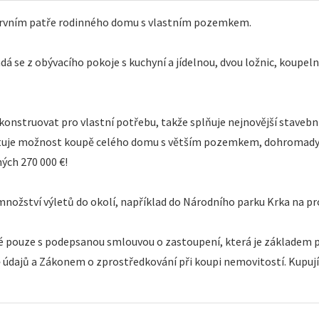
 prvním patře rodinného domu s vlastním pozemkem.
dá se z obývacího pokoje s kuchyní a jídelnou, dvou ložnic, koupeln
konstruovat pro vlastní potřebu, takže splňuje nejnovější stavební
istuje možnost koupě celého domu s větším pozemkem, dohromady 
ých 270 000 €!
nožství výletů do okolí, například do Národního parku Krka na pr
né pouze s podepsanou smlouvou o zastoupení, která je základem pr
údajů a Zákonem o zprostředkování při koupi nemovitostí. Kupujíc