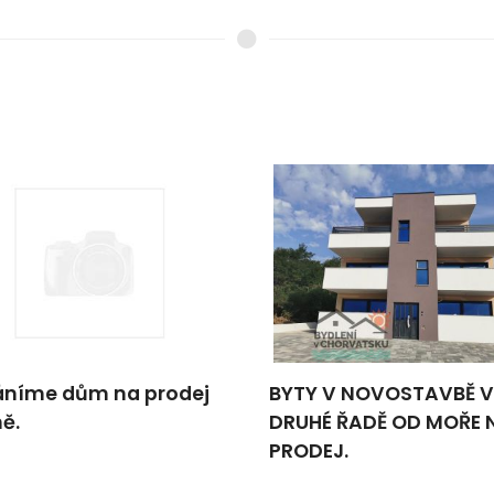
níme dům na prodej
BYTY V NOVOSTAVBĚ V
ně.
DRUHÉ ŘADĚ OD MOŘE 
PRODEJ.