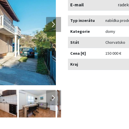
E-mail
rade
Typ inzerátu
nabídka prod
Kategorie
domy
Stát
Chorvatsko
Cena [€]
150 000 €
Kraj