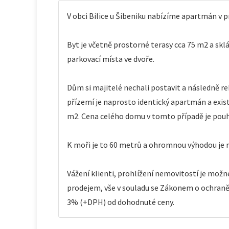
V obci Bilice u Šibeniku nabízíme apartmán v
Byt je včetně prostorné terasy cca 75 m2 a sklá
parkovací místa ve dvoře.
Dům si majitelé nechali postavit a následně re
přízemí je naprosto identický apartmán a ex
m2. Cena celého domu v tomto případě je pouh
K moři je to 60 metrů a ohromnou výhodou je m
Vážení klienti, prohlížení nemovitostí je mož
prodejem, vše v souladu se Zákonem o ochraně 
3% (+DPH) od dohodnuté ceny.